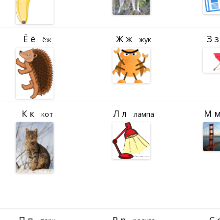
ёж
жук
кот
лампа