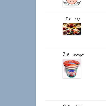
еда
йогурт