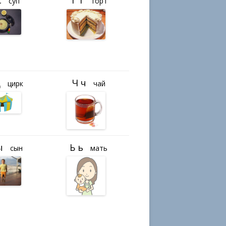
суп
торт
цирк
чай
сын
мать