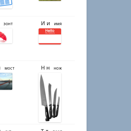
зонт
имя
мост
нож