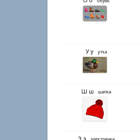
обувь
утка
шапка
электричка