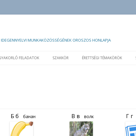
UM IDEGENNYELVI MUNKAKÖZÖSSÉGÉNEK OROSZOS HONLAPJA
Kilépés
a
GYAKORLÓ FELADATOK
SZAKKÖR
ÉRETTSÉGI TÉMAKÖRÖK
tartalomba
банан
волк