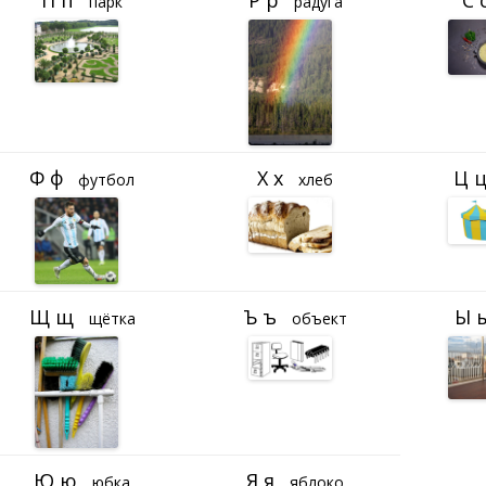
парк
радуга
футбол
хлеб
щётка
объект
юбка
яблоко